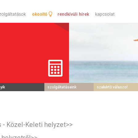
tartalomra
zolgáltatások
okosító
rendkívüli hírek
kapcsolat
yik
szolgáltatásaink
szakértő válaszol
s - Közel-Keleti helyzet>>
 helyzetről>>