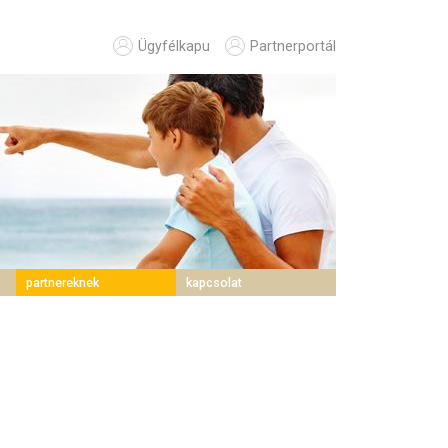
Ügyfélkapu
Partnerportál
partnereknek
kapcsolat