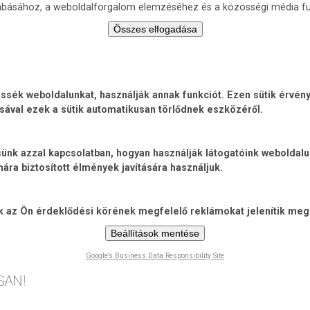
zabásához, a weboldalforgalom elemzéséhez és a közösségi média fu
Összes elfogadása
ék weboldalunkat, használják annak funkciót. Ezen sütik érvénye
sával ezek a sütik automatikusan törlődnek eszközéről.
jtsünk azzal kapcsolatban, hogyan használják látogatóink weboldal
ra biztosított élmények javítására használjuk.
ik az Ön érdeklődési körének megfelelő reklámokat jelenítik meg
Beállítások mentése
Google’s Business Data Responsibility Site
Ugrás
a