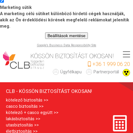
Marketing sütik
A marketing célú sütiket különböző hirdető cégek használják,
akik az Ön érdeklődési körének megfelelő reklámokat jelenítik
meg.
Beállítások mentése
Google’s Business Data Responsibility Site
Ugrás
a
+36 1 999 06 20
tartalomra
C
Ügyfélkapu
Partnerportál
L
CLB - KÖSSÖN BIZTOSÍTÁST OKOSAN!
B
kötelező biztosítás
casco biztosítás
kötelező + casco együtt
lakásbiztosítás
utasbiztosítás
életbiztosítás