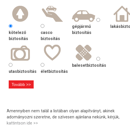
gépjármű
lakásbizt
kötelező
casco
biztosítás
biztosítás
biztosítás
balesetbiztosítás
utasbiztosítás
életbiztosítás
Amennyiben nem talál a listában olyan alapítványt, akinek
adományozni szeretne, de szívesen ajánlana nekünk, kérjük,
kattintson ide >>