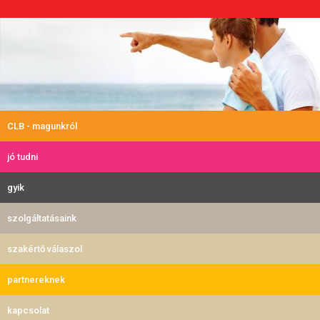
CLB - magunkról
jó tudni
gyik
szolgáltatásaink
szakértő válaszol
partnereknek
kapcsolat