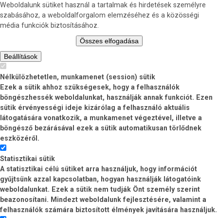
Weboldalunk sütiket használ a tartalmak és hirdetések személyre
szabásához, a weboldalforgalom elemzéséhez és a közösségi
média funkciók biztosításához.
Összes elfogadása
Beállítások
Nélkülözhetetlen, munkamenet (session) sütik
Ezek a sütik ahhoz szükségesek, hogy a felhasználók
böngészhessék weboldalunkat, használják annak funkciót. Ezen
sütik érvényességi ideje kizárólag a felhasználó aktuális
látogatására vonatkozik, a munkamenet végeztével, illetve a
böngésző bezárásával ezek a sütik automatikusan törlődnek
eszközéről.
Statisztikai sütik
A statisztikai célú sütiket arra használjuk, hogy információt
gyűjtsünk azzal kapcsolatban, hogyan használják látogatóink
weboldalunkat. Ezek a sütik nem tudják Önt személy szerint
beazonosítani. Mindezt weboldalunk fejlesztésére, valamint a
felhasználók számára biztosított élmények javítására használjuk.