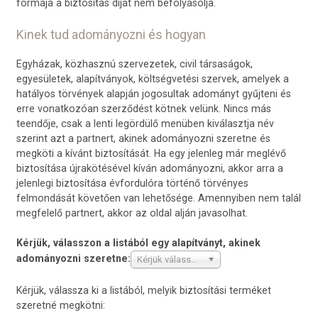
formája a biztosítás díját nem befolyásolja.
Kinek tud adományozni és hogyan
Egyházak, közhasznú szervezetek, civil társaságok,
egyesületek, alapítványok, költségvetési szervek, amelyek a
hatályos törvények alapján jogosultak adományt gyűjteni és
erre vonatkozóan szerződést kötnek velünk. Nincs más
teendője, csak a lenti legördülő menüben kiválasztja név
szerint azt a partnert, akinek adományozni szeretne és
megköti a kívánt biztosítását. Ha egy jelenleg már meglévő
biztosítása újrakötésével kíván adományozni, akkor arra a
jelenlegi biztosítása évfordulóra történő törvényes
felmondását követően van lehetősége. Amennyiben nem talál
megfelelő partnert, akkor az oldal alján javasolhat.
Kérjük, válasszon a listából egy alapítványt, akinek
adományozni szeretne:
Kérjük válasszon
Kérjük, válassza ki a listából, melyik biztosítási terméket
szeretné megkötni: